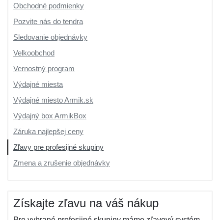
Obchodné podmienky
Pozvite nás do tendra
Sledovanie objednávky
Velkoobchod
Vernostný program
Výdajné miesta
Výdajné miesto Armik.sk
Výdajný box ArmikBox
Záruka najlepšej ceny
Zľavy pre profesijné skupiny
Zmena a zrušenie objednávky
Získajte zľavu na váš nákup
Pre vybrané profesijné skupiny máme zľavový systém.