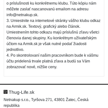
o príslušnosti ku konkrétnemu klubu. Túto kópiu nám
môžete zaslať nascanovanú emailom na adresu
info@netnakup.sk.
3. Umiestnite na internetové stránky vášho klubu odkaz
na Armik.sk. Textový, grafický alebo článok.
Umiestnením tohto odkazu majú príslušnú zľavu všetci
členovia danej skupiny. Ku konkrétnym užívateľským
účtom na Armik.sk je však nutné podať žiadosti
jednotlivo.
4. Po skontrolovaní našim pracovníkom bude k vášmu
účtu pridelená trvale platná zľava a budú sa Vám
zobrazovať nové, nižšie ceny.
Thug-Life.sk
Netnakup s.r.o., Tyršova 271, 43801 Žatec, Česká
republika