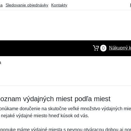
ba
Sledovanie objednávky
Kontakty
Nákupný k
0
a
oznam výdajných miest podľa miest
onúkame doručenie na skutočne veľké množstvo výdajných miest
e nejaké výdajné miesto hneď kúsok od vás.
 ponuke máme výdajné miesta s pevnou otváracou dobou aj non