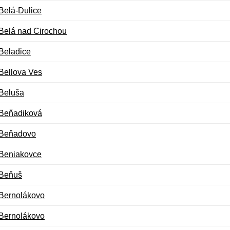
Belá-Dulice
Belá nad Cirochou
Beladice
Bellova Ves
Beluša
Beňadiková
Beňadovo
Beniakovce
Beňuš
Bernolákovo
Bernolákovo