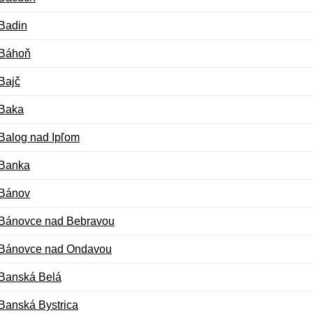
Badin
Báhoň
Bajč
Baka
Balog nad Ipľom
Banka
Bánov
Bánovce nad Bebravou
Bánovce nad Ondavou
Banská Belá
Banská Bystrica