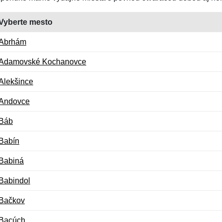
Vyberte mesto
Abrhám
Adamovské Kochanovce
Alekšince
Andovce
Báb
Babín
Babiná
Babindol
Bačkov
Bacúch