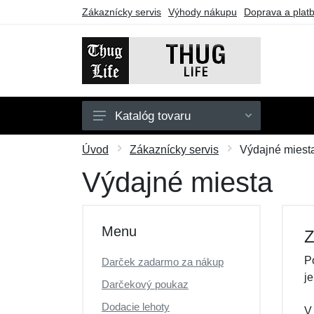
Zákaznícky servis
Výhody nákupu
Doprava a plat
Katalóg tovaru
Pánske
Úvod
Zákaznícky servis
Výdajné miest
Dámske
Výdajné miesta
Doplnky
Darčekové poukazy
Menu
Z
Výpredaj
P
Darček zadarmo za nákup
j
Darčekový poukaz
Dodacie lehoty
V