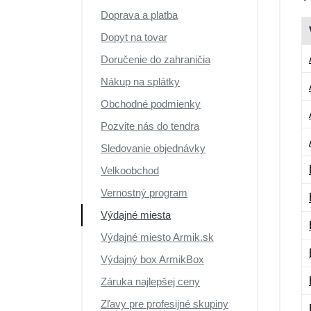
Doprava a platba
Dopyt na tovar
Doručenie do zahraničia
Nákup na splátky
Obchodné podmienky
Pozvite nás do tendra
Sledovanie objednávky
Velkoobchod
Vernostný program
Výdajné miesta
Výdajné miesto Armik.sk
Výdajný box ArmikBox
Záruka najlepšej ceny
Zľavy pre profesijné skupiny