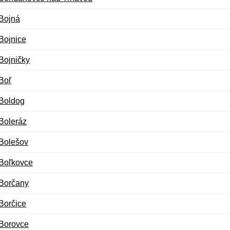
Bojná
Bojnice
Bojničky
Boľ
Boldog
Boleráz
Bolešov
Boľkovce
Borčany
Borčice
Borovce