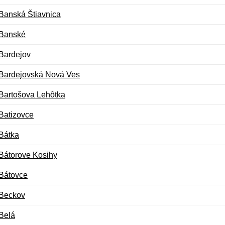
Banská Štiavnica
Banské
Bardejov
Bardejovská Nová Ves
Bartošova Lehôtka
Batizovce
Bátka
Bátorove Kosihy
Bátovce
Beckov
Belá