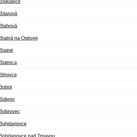
Biskupice
Bitarová
Blahová
Blatná na Ostrove
Blatné
Blatnica
Blhovce
Bobot
Bobrov
Bobrovec
Bohdanovce
Bohdanovce nad Trnavou