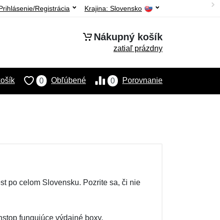
Prihlásenie/Registrácia
Krajina:
Slovensko
Nákupný košík
zatiaľ prázdny
ošík
Obľúbené
Porovnanie
0
0
 po celom Slovensku. Pozrite sa, či nie
stop fungujúce výdajné boxy.