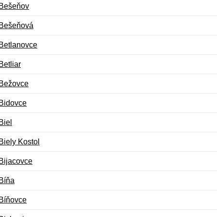
Bešeňov
Bešeňová
Betlanovce
Betliar
Bežovce
Bidovce
Biel
Biely Kostol
Bijacovce
Bíňa
Bíňovce