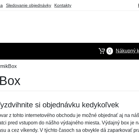
ba
Sledovanie objednávky
Kontakty
Nákupný k
0
rmikBox
kBox
yzdvihnite si objednávku kedykoľvek
ovar z tohto internetového obchodu je možné objednať aj na náš
atci pred vstupom do nášho výdajného miesta. Výdajný box je 
asu a cez víkendy. V týchto časoch sa obvykle dá zaparkovať pr