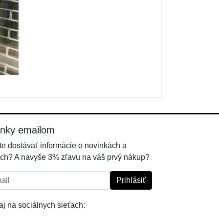
inky emailom
e dostávať informácie o novinkách a
ch? A navyše 3% zľavu na váš prvý nákup?
l:
Prihlásiť
j na sociálnych sieťach: