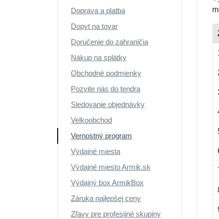
m
Doprava a platba
Dopyt na tovar
Doručenie do zahraničia
Nákup na splátky
Obchodné podmienky
Pozvite nás do tendra
Sledovanie objednávky
Velkoobchod
Vernostný program
Výdajné miesta
Výdajné miesto Armik.sk
Výdajný box ArmikBox
Záruka najlepšej ceny
Zľavy pre profesijné skupiny