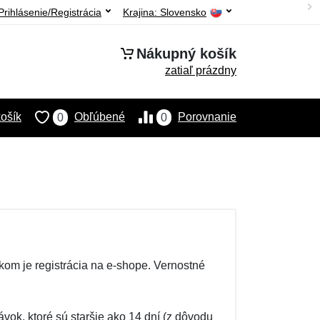
Prihlásenie/Registrácia
Krajina:
Slovensko
Nákupný košík
zatiaľ prázdny
ošík
Obľúbené
Porovnanie
0
0
om je registrácia na e-shope. Vernostné
vok, ktoré sú staršie ako 14 dní (z dôvodu