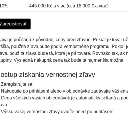
10%
445 000 Kč a viac (cca 18 000 € a viac)
Zaregistrovať
ľava je počítaná z pôvodnej ceny pred zľavou. Pokiaľ je tovar u
yššia, použitá zľava bude podľa vernostného programu. Pokiaľ je
ava, použitá zľava bude tá, ktorá je pri tovare. Rovnako tak, ak
kupiny. Výsledná nákupná cena tak bude tá najmenšia možná.
ostup získania vernostnej zľavy
 Zaregistrujte sa.
. Nakupujte po prihlásení alebo v objednávke zadávajte váš emai
. Cena všetkých vašich objednávok je automaticky sčítaná a pod
ľava.
. Výšku vašej vernostnej zľavy uvidíte hneď po prihlásení.