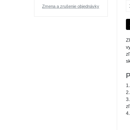
Zmena a zrušenie objednávky
Z
v
zľ
s
P
1.
2
3
z
4