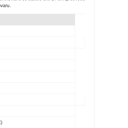
ovaru.
€)