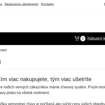
ba
Sledovanie objednávky
Kontakty
Nákupný k
0
gram
m
ím viac nakupujete, tým viac ušetríte
re našich verných zákazníkov máme zľavový systém. Prvým krok
avy platia na všetok sortiment.
ýška vernostnej zľavy je počítaná ako súčet ceny vašich objedná