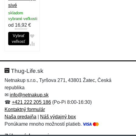
sivé
skladom
vybrané veľkosti
od
16,92
€
Vybrať
veľkosť
Thug-Life.sk
Netnakup s.r.o., Tyršova 271, 43801 Žatec, Česká
republika
✉
info@netnakup.sk
☎
+421 222 205 186
(Po-Pi 8:00-16:30)
Kontaktný formulár
Naša predajňa
|
Náš výdajný box
Ponúkame mnoho možností platieb.
Zákaznícky servis