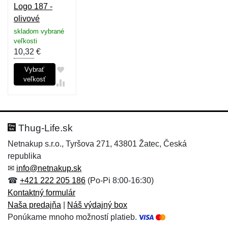
Logo 187 -
olivové
skladom vybrané
veľkosti
10,32
€
Vybrať
veľkosť
Thug-Life.sk
Netnakup s.r.o., Tyršova 271, 43801 Žatec, Česká
republika
✉
info@netnakup.sk
☎
+421 222 205 186
(Po-Pi 8:00-16:30)
Kontaktný formulár
Naša predajňa
|
Náš výdajný box
Ponúkame mnoho možností platieb.