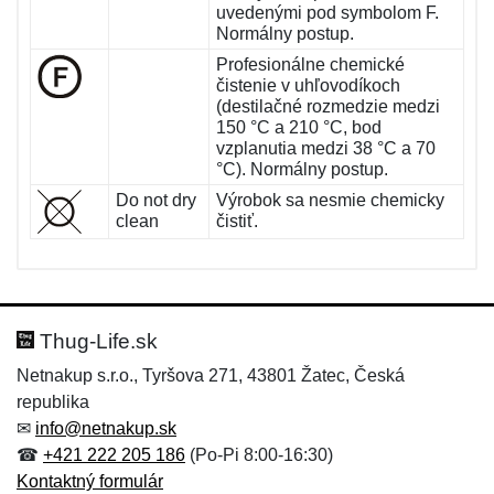
uvedenými pod symbolom F.
Normálny postup.
Profesionálne chemické
čistenie v uhľovodíkoch
(destilačné rozmedzie medzi
150 °C a 210 °C, bod
vzplanutia medzi 38 °C a 70
°C). Normálny postup.
Do not dry
Výrobok sa nesmie chemicky
clean
čistiť.
Thug-Life.sk
Netnakup s.r.o., Tyršova 271, 43801 Žatec, Česká
republika
✉
info@netnakup.sk
☎
+421 222 205 186
(Po-Pi 8:00-16:30)
Kontaktný formulár