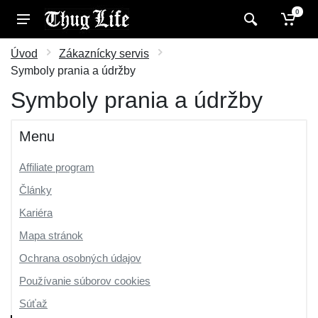
0
Úvod
Zákaznícky servis
Symboly prania a údržby
Symboly prania a údržby
Menu
Affiliate program
Články
Kariéra
Mapa stránok
Ochrana osobných údajov
Používanie súborov cookies
Súťaž