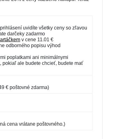
!
prihlásení uvidíte všetky ceny so zľavou
kate darčeky zadarmo
kartáčkem
v cene 11.01 €
ane odborného popisu výhod
ými poplatkami ani minimálnymi
 pokiaľ ale budete chcieť, budete mať
5.49 € poštovné zdarma)
ná cena vrátane poštovného.)