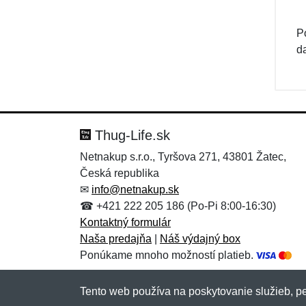
P
d
Thug-Life.sk
Netnakup s.r.o., Tyršova 271, 43801 Žatec,
Česká republika
✉
info@netnakup.sk
☎ +421 222 205 186 (Po-Pi 8:00-16:30)
Kontaktný formulár
Naša predajňa
|
Náš výdajný box
Ponúkame mnoho možností platieb.
Tento web používa na poskytovanie služieb, pe