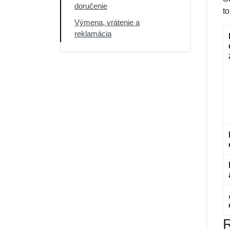
doručenie
t
Výmena, vrátenie a
reklamácia
R