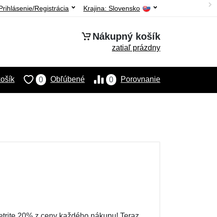
Prihlásenie/Registrácia
Krajina:
Slovensko
Nákupný košík
zatiaľ prázdny
ošík
Obľúbené
Porovnanie
0
0
etrite 20% z ceny každého nákupu! Teraz