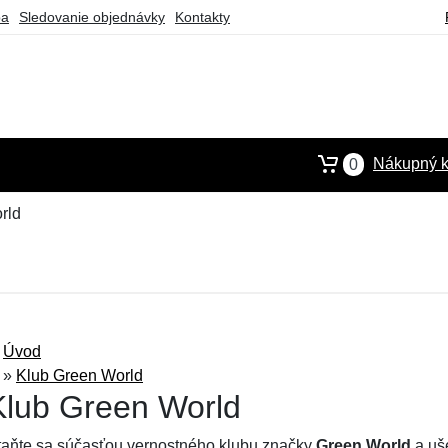
ba
Sledovanie objednávky
Kontakty
Nákupný k
0
rld
Úvod
»
Klub Green World
Klub Green World
taňte sa súčasťou vernostného klubu značky
Green World
a uš