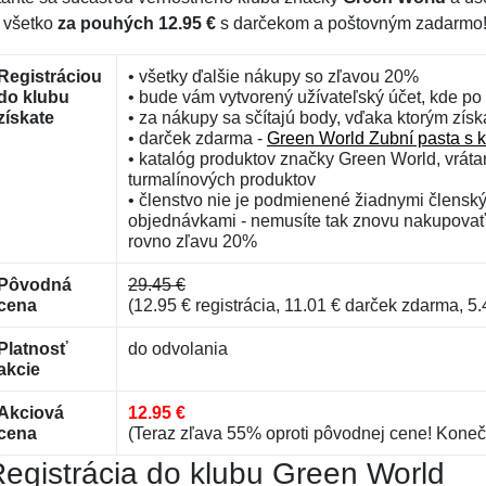
o všetko
za pouhých 12.95 €
s darčekom a poštovným zadarmo
Registráciou
• všetky ďalšie nákupy so zľavou 20%
do klubu
• bude vám vytvorený užívateľský účet, kde po 
získate
• za nákupy sa sčítajú body, vďaka ktorým zís
• darček zdarma -
Green World Zubní pasta s 
• katalóg produktov značky Green World, vrát
turmalínových produktov
• členstvo nie je podmienené žiadnymi člensk
objednávkami - nemusíte tak znovu nakupovať,
rovno zľavu 20%
Pôvodná
29.45 €
cena
(12.95 € registrácia, 11.01 € darček zdarma, 
Platnosť
do odvolania
akcie
Akciová
12.95 €
cena
(Teraz zľava 55% oproti pôvodnej cene! Koneč
egistrácia do klubu Green World