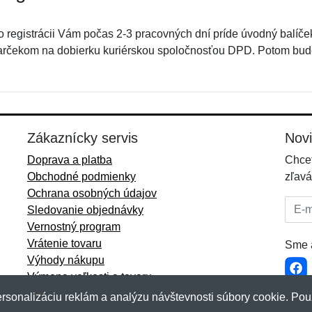
o registrácii Vám počas 2-3 pracovných dní príde úvodný balíče
arčekom na dobierku kuriérskou spoločnosťou DPD. Potom bud
Zákaznícky servis
Nov
Doprava a platba
Chcet
Obchodné podmienky
zľavá
Ochrana osobných údajov
E-mai
Sledovanie objednávky
Vernostný program
Vrátenie tovaru
Sme a
Výhody nákupu
Výmena veľkosti a tovaru
Viac informácií...
rsonalizáciu reklám a analýzu návštevnosti súbory cookie. Pou