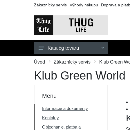
Zákaznícky servis
Výhody nákupu
Doprava a plat
Katalóg tovaru
Pánske
Úvod
Zákaznícky servis
Klub Green Wo
Dámske
Klub Green World
Doplnky
Darčekové poukazy
Menu
Výpredaj
Informácie a dokumenty
Kontakty
Objednanie, platba a
S