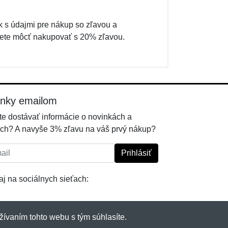
k s údajmi pre nákup so zľavou a
ete môcť nakupovať s 20% zľavou.
inky emailom
e dostávať informácie o novinkách a
ch? A navyše 3% zľavu na váš prvý nákup?
l:
Prihlásiť
j na sociálnych sieťach:
žívaním tohto webu s tým súhlasíte.