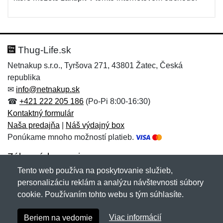
Thug-Life.sk
Netnakup s.r.o., Tyršova 271, 43801 Žatec, Česká
republika
✉
info@netnakup.sk
☎
+421 222 205 186
(Po-Pi 8:00-16:30)
Kontaktný formulár
Naša predajňa
|
Náš výdajný box
Ponúkame mnoho možností platieb.
Zákaznícky servis
Tento web používa na poskytovanie služieb,
Novinky emailom
personalizáciu reklám a analýzu návštevnosti súbory
cookie. Používaním tohto webu s tým súhlasíte.
Copyright © 2007-2026 (19 rokov s vami)
Netnakup.sk
&
Viac informácií
Beriem na vedomie