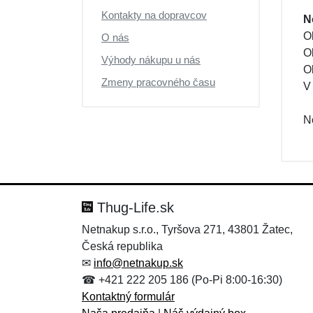
Kontakty na dopravcov
N
O
O nás
O
Výhody nákupu u nás
O
Zmeny pracovného času
V
N
Thug-Life.sk
Netnakup s.r.o., Tyršova 271, 43801 Žatec,
Česká republika
✉
info@netnakup.sk
☎ +421 222 205 186 (Po-Pi 8:00-16:30)
Kontaktný formulár