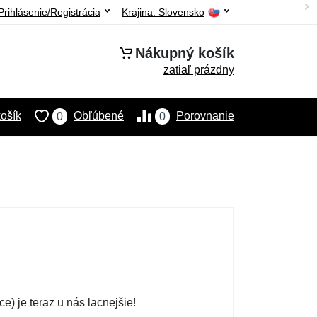
Prihlásenie/Registrácia
Krajina:
Slovensko
Nákupný košík
zatiaľ prázdny
ošík
Obľúbené
Porovnanie
0
0
) je teraz u nás lacnejšie!