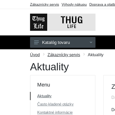
Zákaznícky servis
Výhody nákupu
Doprava a plat
Katalóg tovaru
Pánske
Úvod
Zákaznícky servis
Aktuality
Dámske
Aktuality
Doplnky
Darčekové poukazy
Menu
Z
Výpredaj
Aktuality
D
Často kladené otázky
D
Kontaktné informácie