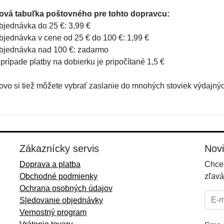
ová tabuľka poštovného pre tohto dopravcu:
bjednávka do 25 €: 3,99 €
bjednávka v cene od 25 € do 100 €: 1,99 €
bjednávka nad 100 €: zadarmo
 prípade platby na dobierku je pripočítané 1,5 €
ovo si tiež môžete vybrať zaslanie do mnohých stoviek výdajn
Zákaznícky servis
Nov
Doprava a platba
Chcet
Obchodné podmienky
zľavá
Ochrana osobných údajov
E-mai
Sledovanie objednávky
Vernostný program