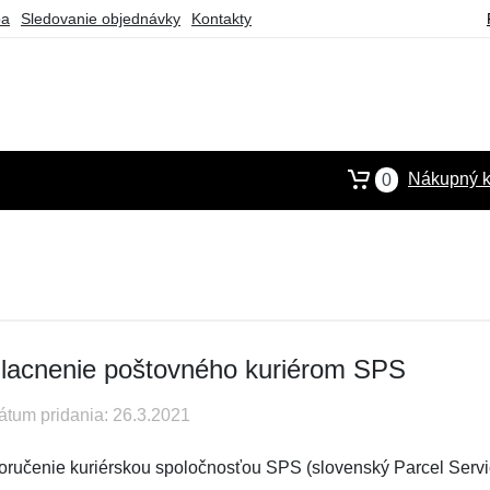
ba
Sledovanie objednávky
Kontakty
Nákupný k
0
lacnenie poštovného kuriérom SPS
átum pridania: 26.3.2021
oručenie kuriérskou spoločnosťou SPS (slovenský Parcel Service