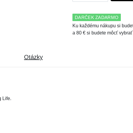
DARČEK ZADARMO
Ku každému nákupu si budet
a 80 € si budete môcť vybrať
Otázky
 Life.