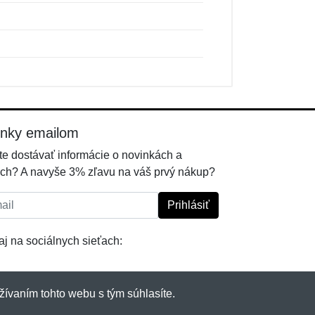
inky emailom
e dostávať informácie o novinkách a
ch? A navyše 3% zľavu na váš prvý nákup?
l:
Prihlásiť
j na sociálnych sieťach:
žívaním tohto webu s tým súhlasíte.