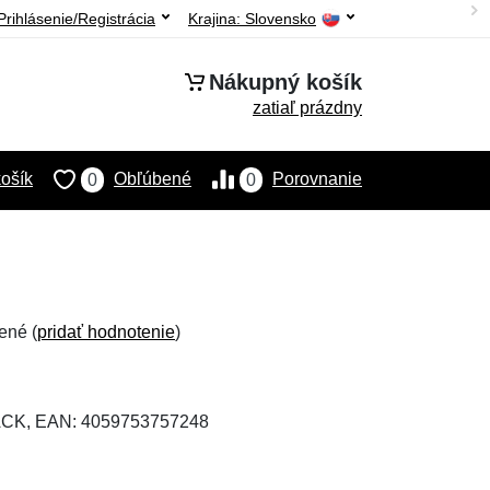
Prihlásenie/Registrácia
Krajina:
Slovensko
Nákupný košík
zatiaľ prázdny
ošík
Obľúbené
Porovnanie
0
0
ené (
pridať hodnotenie
)
ACK, EAN: 4059753757248