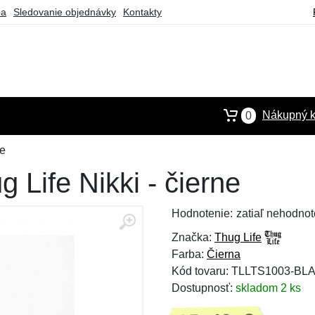
ba
Sledovanie objednávky
Kontakty
Nákupný k
0
ne
 Life Nikki - čierne
Hodnotenie:
zatiaľ nehodnot
Značka:
Thug Life
Farba:
Čierna
Kód tovaru: TLLTS1003-BL
Dostupnosť:
skladom 2 ks