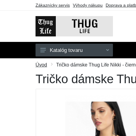
Zákaznícky servis
Výhody nákupu
Doprava a plat
Katalóg tovaru
Pánske
Úvod
Tričko dámske Thug Life Nikki - čier
Dámske
Tričko dámske Thug
Doplnky
Darčekové poukazy
Výpredaj