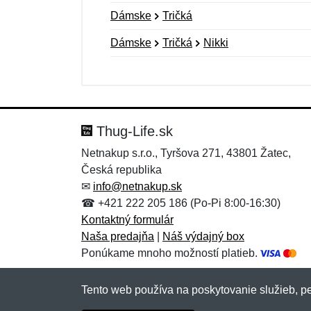
Dámske
Tričká
Dámske
Tričká
Nikki
Nová recenzia
Nová otázka
Hodnotenie:
Meno:
*
*
Thug-Life.sk
Netnakup s.r.o., Tyršova 271, 43801 Žatec,
Česká republika
Správa
Správa
*
*
✉
info@netnakup.sk
☎ +421 222 205 186 (Po-Pi 8:00-16:30)
Kontaktný formulár
Naša predajňa
|
Náš výdajný box
Ponúkame mnoho možností platieb.
Tento web používa na poskytovanie služieb, pe