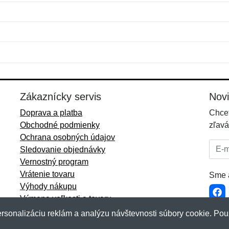
Meno:
E-mail:
*
*
E-mail:
*
Zákaznícky servis
Nov
Doprava a platba
Chcet
Obchodné podmienky
zľavá
Ochrana osobných údajov
E-mai
Sledovanie objednávky
Vernostný program
Vrátenie tovaru
Sme a
Výhody nákupu
Výmena veľkosti a tovaru
Viac informácií...
rsonalizáciu reklám a analýzu návštevnosti súbory cookie. Pou