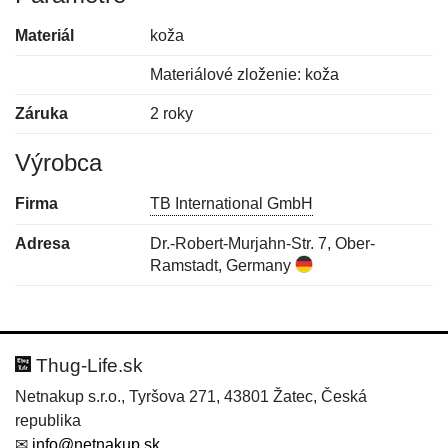
Materiál
koža
Materiálové zloženie: koža
Záruka
2 roky
Výrobca
Firma
TB International GmbH
Adresa
Dr.-Robert-Murjahn-Str. 7, Ober-
Ramstadt, Germany
Nová recenzia
Nová otázka
Hodnotenie:
Meno:
*
*
Thug-Life.sk
Netnakup s.r.o., Tyršova 271, 43801 Žatec, Česká
republika
Meno:
E-mail:
*
*
✉
info@netnakup.sk