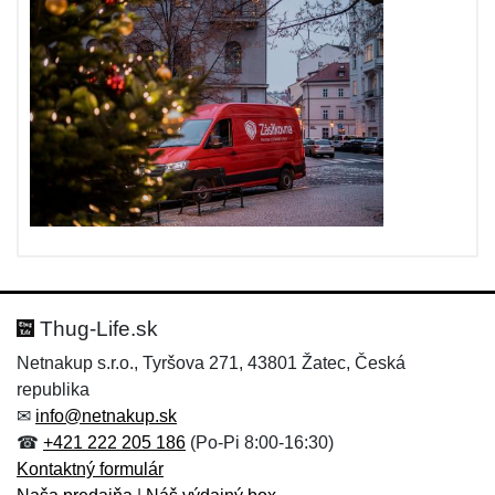
Thug-Life.sk
Netnakup s.r.o., Tyršova 271, 43801 Žatec, Česká
republika
✉
info@netnakup.sk
☎
+421 222 205 186
(Po-Pi 8:00-16:30)
Kontaktný formulár