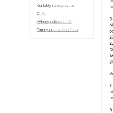
d
Kontakty na dopravcov
n
O nás
D
Výhody nákupu u nás
M
Zmeny pracovného času
o
2
2
r
a
g
Vi
T
o
p
N