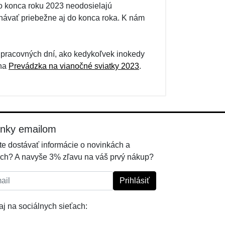
 do konca roku 2023 neodosielajú
návať priebežne aj do konca roka. K nám
 pracovných dní, ako kedykoľvek inokedy
 na
Prevádzka na vianočné sviatky 2023
.
inky emailom
e dostávať informácie o novinkách a
ch? A navyše 3% zľavu na váš prvý nákup?
l:
Prihlásiť
j na sociálnych sieťach: