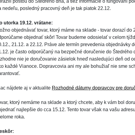
orazili poštou do Štedrého dňa, a tiež informácie o fungovaní p
a nedeľu, posledný pracovný deň je tak piatok 22.12.
o utorka 19.12. vrátane:
ožno objednávať tovar, ktorý máme na sklade - tovar dorazí do 2
dporúčame objednať skôr! Tovar budeme odosielať v celom týždn
0.12., 21.12. a 22.12. Práve ale termín prevedenia objednávky d
1.12. je často odporúčaný na bezpečné doručenie do Štedrého 
ozhodne nie je doručovanie zásielok hneď nasledujúci deň od od
ko každé Vianoce. Dopravcovia ani my ale bohužiaľ nie sme sch
arantovať.
ac nájdete aj v aktualite
Rozhodné dátumy dopravcov pre doruč
ovar, ktorý nemáme na sklade a ktorý chcete, aby k vám bol dor
bjednať najlepšie do cca 15.12. Tento tovar však na vašu adres
relome roka.
eskôr: