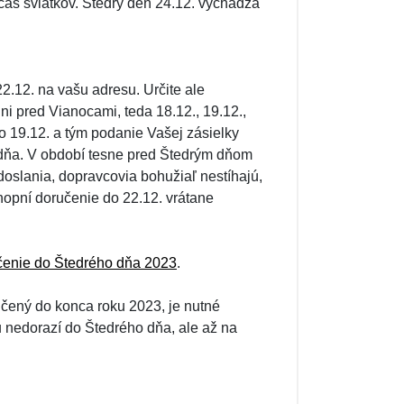
očas sviatkov. Štedrý deň 24.12. vychádza
2.12. na vašu adresu. Určite ale
i pred Vianocami, teda 18.12., 19.12.,
o 19.12. a tým podanie Vašej zásielky
dňa. V období tesne pred Štedrým dňom
oslania, dopravcovia bohužiaľ nestíhajú,
opní doručenie do 22.12. vrátane
enie do Štedrého dňa 2023
.
učený do konca roku 2023, je nutné
u nedorazí do Štedrého dňa, ale až na