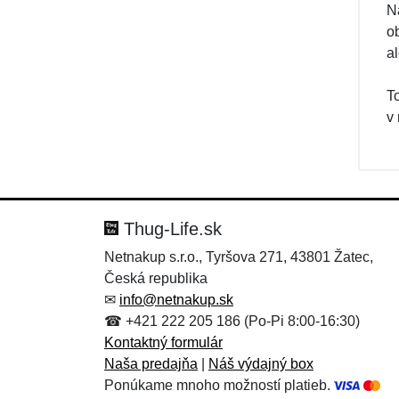
Na
o
a
T
v
Thug-Life.sk
Netnakup s.r.o., Tyršova 271, 43801 Žatec,
Česká republika
✉
info@netnakup.sk
☎ +421 222 205 186 (Po-Pi 8:00-16:30)
Kontaktný formulár
Naša predajňa
|
Náš výdajný box
Ponúkame mnoho možností platieb.