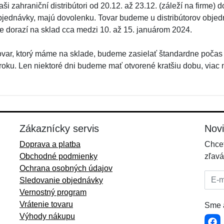
ši zahraniční distribútori od 20.12. až 23.12. (záleží na firme)
bjednávky, majú dovolenku. Tovar budeme u distribútorov objed
le dorazí na sklad cca medzi 10. až 15. januárom 2024.
ovar, ktorý máme na sklade, budeme zasielať štandardne počas
 roku. Len niektoré dni budeme mať otvorené kratšiu dobu, viac
Zákaznícky servis
Nov
Doprava a platba
Chcet
Obchodné podmienky
zľavá
Ochrana osobných údajov
E-mai
Sledovanie objednávky
Vernostný program
Vrátenie tovaru
Sme a
Výhody nákupu