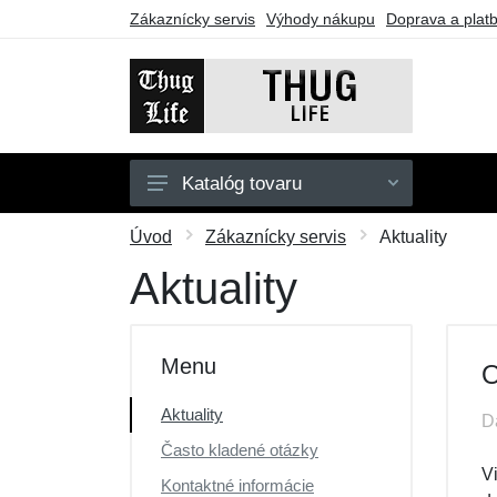
Zákaznícky servis
Výhody nákupu
Doprava a plat
Katalóg tovaru
Pánske
Úvod
Zákaznícky servis
Aktuality
Dámske
Aktuality
Doplnky
Darčekové poukazy
Menu
O
Výpredaj
Aktuality
D
Často kladené otázky
V
Kontaktné informácie