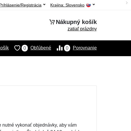
Prihlásenie/Registrácia
Krajina:
Slovensko
Nákupný košík
zatiaľ prázdny
ošík
Obľúbené
Porovnanie
0
0
 je nutné vykonať objednávky, aby vám