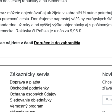
en do Českej republiky a na Slovensko.
eraz môžete objednávať aj ak žijete v zahraničí či nutne potrebu
a pracovnú cestu. Doručujeme naprostej väčšiny európskych št
tandardne už roky a pri vyššej výške objednávky aj s poštovný
emecka, Rakúska či Poľska je u nás za 9,95 €.
iac nájdete v časti
Doručenie do zahraničia
.
Zákaznícky servis
Nov
Doprava a platba
Chcet
Obchodné podmienky
zľavá
Ochrana osobných údajov
E-mai
Sledovanie objednávky
Vernostný program