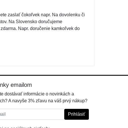
jete zaslať čokoľvek napr. Na dovolenku či
átov. Na Slovensko doručujeme
m zdarma. Napr. doručenie kamkoľvek do
inky emailom
e dostávať informácie o novinkách a
ch? A navyše 3% zľavu na váš prvý nákup?
l:
Prihlásiť