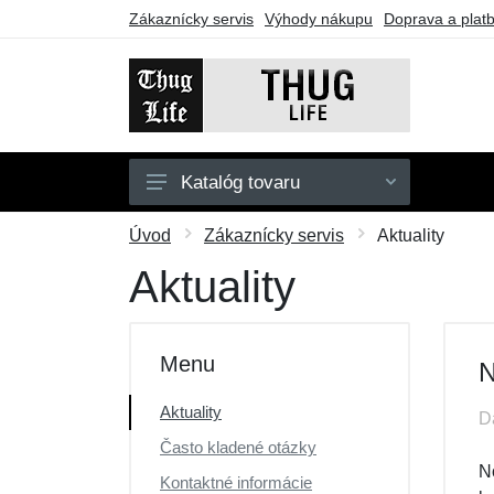
Zákaznícky servis
Výhody nákupu
Doprava a plat
Katalóg tovaru
Pánske
Úvod
Zákaznícky servis
Aktuality
Dámske
Aktuality
Doplnky
Darčekové poukazy
Menu
N
Výpredaj
Aktuality
D
Často kladené otázky
N
Kontaktné informácie