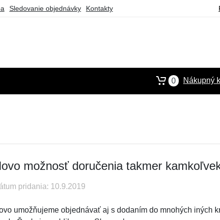
ba
Sledovanie objednávky
Kontakty
Nákupný k
0
ovo možnosť doručenia takmer kamkoľve
átum pridania: 10.9.2019
ovo umožňujeme objednávať aj s dodaním do mnohých iných kra