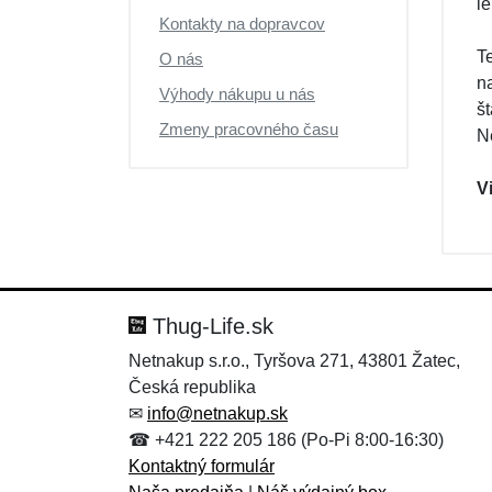
l
Kontakty na dopravcov
T
O nás
n
Výhody nákupu u nás
š
Zmeny pracovného času
N
V
Thug-Life.sk
Netnakup s.r.o., Tyršova 271, 43801 Žatec,
Česká republika
✉
info@netnakup.sk
☎ +421 222 205 186 (Po-Pi 8:00-16:30)
Kontaktný formulár