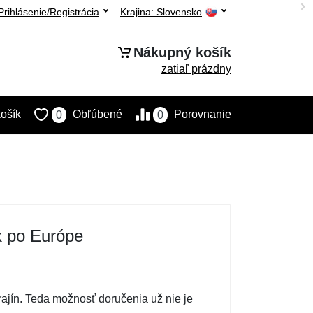
Prihlásenie/Registrácia
Krajina:
Slovensko
Nákupný košík
zatiaľ prázdny
ošík
Obľúbené
Porovnanie
0
0
k po Európe
jín. Teda možnosť doručenia už nie je