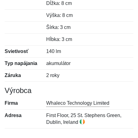
Dĺžka: 8 cm
Výška: 8 cm
Šírka: 3 cm
Hĺbka: 3 cm
Svietivosť
140 lm
Typ napájania
akumulátor
Záruka
2 roky
Výrobca
Firma
Whaleco Technology Limited
Adresa
First Floor, 25 St. Stephens Green,
Dublin, Ireland
Nová recenzia
Nová otázka