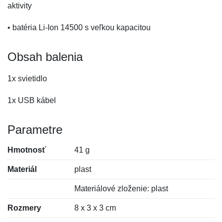
aktivity
• batéria Li-Ion 14500 s veľkou kapacitou
Obsah balenia
1x svietidlo
1x USB kábel
Parametre
Hmotnosť
41 g
Materiál
plast
Materiálové zloženie: plast
Rozmery
8 x 3 x 3 cm