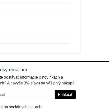
inky emailom
e dostávať informácie o novinkách a
ch? A navyše 3% zľavu na váš prvý nákup?
l:
Prihlásiť
j na sociálnych sieťach: