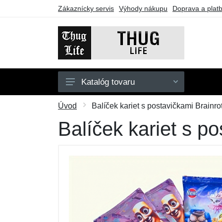
Zákaznícky servis
Výhody nákupu
Doprava a plat
Katalóg tovaru
Pánske
Úvod
Balíček kariet s postavičkami Brainrot
Dámske
Balíček kariet s po
Doplnky
Darčekové poukazy
Výpredaj