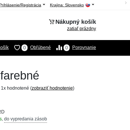
Prihlásenie/Registrácia
Krajina:
Slovensko
Nákupný košík
zatiaľ prázdny
ošík
Obľúbené
Porovnanie
0
0
 farebné
, 1x hodnotené (
zobraziť hodnotenie
)
RD
s
,
do vypredania zásob