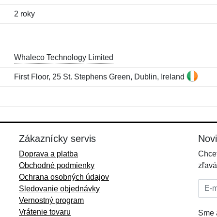
2 roky
Whaleco Technology Limited
First Floor, 25 St. Stephens Green, Dublin, Ireland
Meno:
E-mail:
*
*
E-mail:
*
Zákaznícky servis
Nov
Doprava a platba
Chcet
Obchodné podmienky
zľavá
Ochrana osobných údajov
E-mai
Sledovanie objednávky
Vernostný program
Vrátenie tovaru
Sme a