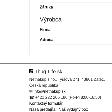
Záruka
Výrobca
Firma
Adresa
Nová recenzia
Nová otázka
Hodnotenie:
Meno:
*
*
Thug-Life.sk
Netnakup s.r.o., Tyršova 271, 43801 Žatec,
Česká republika
Správa
Správa
*
*
✉
info@netnakup.sk
☎ +421 222 205 186 (Po-Pi 8:00-16:30)
Kontaktný formulár
Naša predajňa
|
Náš výdajný box