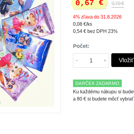
0,67 €
0,70 €
4% zľava do 31.8.2026
0,08 €/ks
0,54 € bez DPH 23%
Počet:
Vloži
DARČEK ZADARMO
Ku každému nákupu si budet
a 80 € si budete môcť vybrať